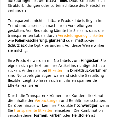
aufzubringen, ist der
maschinelle
. Dadurch lassen sich
Strukturbildungen oder Lufteinschlüsse des Klebstoffes
verhindern.
Transparente, nicht sichtbare Produktlabels liegen im
Trend und lassen sich nach Ihren Vorstellungen
gestalten. Von Bedeutung könnte für Sie sein, dass die
transparenten Labels durch
Veredelungsmöglichkeiten
wie
Folienkaschierung,
glänzend
oder
matt
sowie
Schutzlack
die Optik verändern. Auf diese Weise wirken
sie milchig.
Ihre Produkte werden mit No Labels zum
Hingucker.
Sie
eignen sich perfekt, um Ihre Artikel ins richtige Licht zu
rücken. Anders als bei
Etiketten
im
Direktdruckverfahren
,
sind No Labels günstiger, während sich die Gestaltung
flexibler zeigt. So lassen sich mit ihnen spannende
Effekte realisieren.
Durch die Transparenz können Ihre Kunden direkt auf
die Inhalte der
Verpackungen
und Behältnisse schauen.
Darüber hinaus wirken Ihre Produkte
hochwertiger
, wenn
Sie
transparente Etiketten
einsetzen. Die Kombination
verschiedener
Formen, Farben
oder
Heißfolien
ist