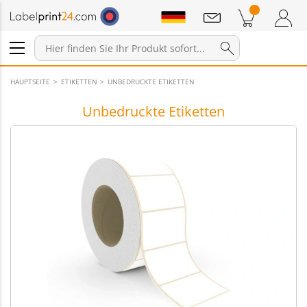
Mitteilungen
Warenkorb
Zum Warenkorb
Anmelden / Registrieren
HAUPTSEITE
ETIKETTEN
UNBEDRUCKTE ETIKETTEN
Unbedruckte Etiketten