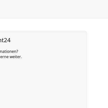
nt24
rmationen?
gerne weiter.