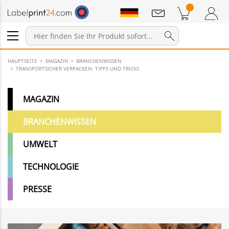
Mitteilungen
Warenkorb
Zum Warenkorb
Anmelden / Registrieren
HAUPTSEITE
MAGAZIN
BRANCHENWISSEN
TRANSPORTSICHER VERPACKEN: TIPPS UND TRICKS
MAGAZIN
BRANCHENWISSEN
UMWELT
TECHNOLOGIE
PRESSE