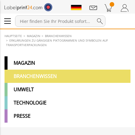
Mitteilungen
Warenkorb
Zum Warenkorb
Anmelden / Registrieren
HAUPTSEITE
MAGAZIN
BRANCHENWISSEN
ERKLÄRUNGEN ZU GÄNGIGEN PIKTOGRAMMEN UND SYMBOLEN AUF
TRANSPORTVERPACKUNGEN
MAGAZIN
BRANCHENWISSEN
UMWELT
TECHNOLOGIE
PRESSE