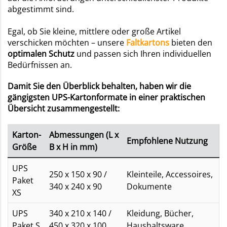
abgestimmt sind.
Egal, ob Sie kleine, mittlere oder große Artikel
verschicken möchten – unsere
Faltkartons
bieten den
optimalen Schutz
und passen sich Ihren individuellen
Bedürfnissen an.
Damit Sie den Überblick behalten, haben wir die
gängigsten UPS-Kartonformate in einer praktischen
Übersicht zusammengestellt:
Karton-
Abmessungen (L x
Empfohlene Nutzung
Größe
B x H in mm)
UPS
250 x 150 x 90 /
Kleinteile, Accessoires,
Paket
340 x 240 x 90
Dokumente
XS
UPS
340 x 210 x 140 /
Kleidung, Bücher,
Paket S
450 x 320 x 100
Haushaltsware