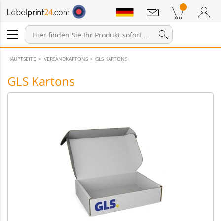
Mitteilungen
Warenkorb
Zum Warenkorb
Anmelden / Registrieren
HAUPTSEITE
VERSANDKARTONS
GLS KARTONS
GLS Kartons