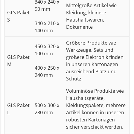
340 x 240 x
Mittelgroße Artikel wie
90 mm
GLS Paket
Kleidung, kleinere
S
Haushaltswaren,
340 x 210 x
Dokumente
140 mm
Größere Produkte wie
450 x 320 x
Werkzeuge, Sets und
100 mm
GLS Paket
größere Elektronik finden
M
in unseren Kartonagen
400 x 250 x
ausreichend Platz und
240 mm
Schutz.
Voluminöse Produkte wie
Haushaltsgeräte,
GLS Paket
500 x 300 x
Kleidungspakete, mehrere
L
280 mm
Artikel können in unseren
robusten Kartonagen
sicher verschickt werden.