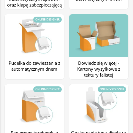
oraz klapą zabezpieczającą
ONLINE-DESIGNER
Pudełka do zawieszania z
Dowiedz się więcej -
automatycznym dnem
Kartony wysyłkowe z
tektury falistej
ONLINE-DESIGNER
ONLINE-DESIGNER
Papierowe torebeczki z
Opakowania typu display z