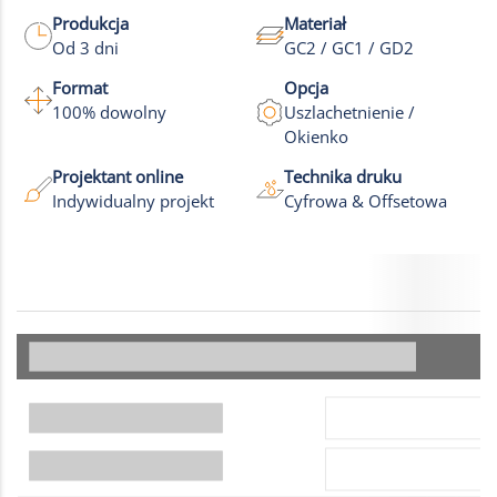
Produkcja
Materiał
Od 3 dni
GC2 / GC1 / GD2
Format
Opcja
100% dowolny
Uszlachetnienie /
Okienko
Projektant online
Technika druku
Indywidualny projekt
Cyfrowa & Offsetowa