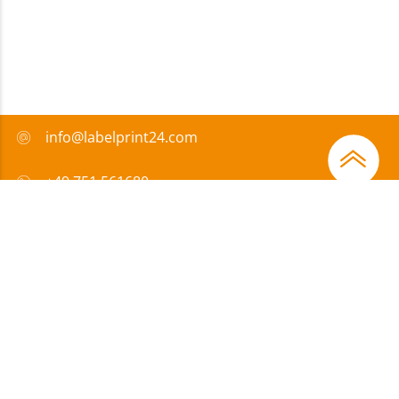
info@labelprint24.com
+49 751 561680
FAQ
Sposób płatności
Certyfikaty
Wsparcie