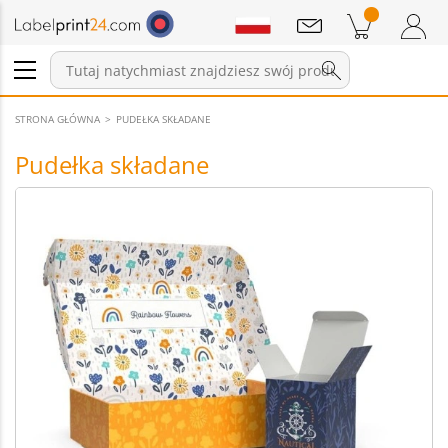
Wiadomości
Pozycji w koszyku
Koszyk
Zaloguj się / Zarejestruj
STRONA GŁÓWNA
PUDEŁKA SKŁADANE
Pudełka składane