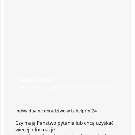
ANJA SASKE
Doradczyni produktowa ds. pudełek składanych
Indywidualne doradztwo w Labelprint24
Czy mają Państwo pytania lub chcą uzyskać
więcej informacji?