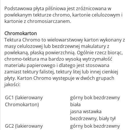
Podstawowa płyta pilśniowa jest zróżnicowana w
powlekanym tekturze chromo, kartonie celulozowym i
kartonie z chromosiarczanem.
Chromokarton
Tektura Chromo to wielowarstwowy karton wykonany z
masy celulozowej lub bezdrzewnej makulatury z
powlekaną, płaską powierzchnią. Ogólnie rzecz biorąc,
chromo-tektura ma bardzo wysoką wytrzymałość
materiału papierowego i dlatego jest stosowana
zamiast tektury falistej, tektury litej lub innej cienkiej
płyty. Karton Chromo występuje w dwóch grupach
jakości:
GC1 (lakierowany
górny bok bezdrzewny
Chromokarton)
biała
jasna wstawka
bezdrzewny, biały tył
GC2 (lakierowany
górny bok bezdrzewny