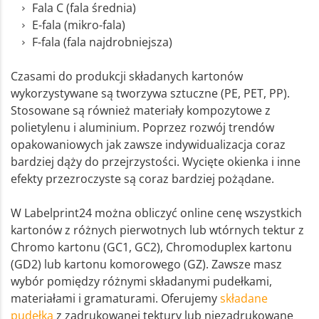
Fala C (fala średnia)
E-fala (mikro-fala)
F-fala (fala najdrobniejsza)
Czasami do produkcji składanych kartonów
wykorzystywane są tworzywa sztuczne (PE, PET, PP).
Stosowane są również materiały kompozytowe z
polietylenu i aluminium. Poprzez rozwój trendów
opakowaniowych jak zawsze indywidualizacja coraz
bardziej dąży do przejrzystości. Wycięte okienka i inne
efekty przezroczyste są coraz bardziej pożądane.
W Labelprint24 można obliczyć online cenę wszystkich
kartonów z różnych pierwotnych lub wtórnych tektur z
Chromo kartonu (GC1, GC2), Chromoduplex kartonu
(GD2) lub kartonu komorowego (GZ). Zawsze masz
wybór pomiędzy różnymi składanymi pudełkami,
materiałami i gramaturami. Oferujemy
składane
pudełka
z zadrukowanej tektury lub niezadrukowane