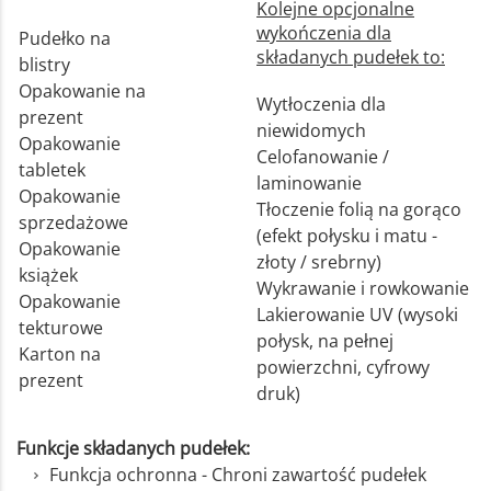
Kolejne opcjonalne
wykończenia dla
Pudełko na
składanych pudełek to:
blistry
Opakowanie na
Wytłoczenia dla
prezent
niewidomych
Opakowanie
Celofanowanie /
tabletek
laminowanie
Opakowanie
Tłoczenie folią na gorąco
sprzedażowe
(efekt połysku i matu -
Opakowanie
złoty / srebrny)
książek
Wykrawanie i rowkowanie
Opakowanie
Lakierowanie UV (wysoki
tekturowe
połysk, na pełnej
Karton na
powierzchni, cyfrowy
prezent
druk)
Funkcje składanych pudełek:
Funkcja ochronna - Chroni zawartość pudełek