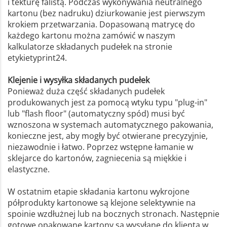
i tekturę falistą. Podczas wykonywania neutralnego
kartonu (bez nadruku) dziurkowanie jest pierwszym
krokiem przetwarzania. Dopasowaną matrycę do
każdego kartonu można zamówić w naszym
kalkulatorze składanych pudełek na stronie
etykietyprint24.
Klejenie i wysyłka składanych pudełek
Ponieważ duża część składanych pudełek
produkowanych jest za pomocą wtyku typu "plug-in"
lub "flash floor" (automatyczny spód) musi być
wznoszona w systemach automatycznego pakowania,
konieczne jest, aby mogły być otwierane precyzyjnie,
niezawodnie i łatwo. Poprzez wstępne łamanie w
sklejarce do kartonów, zagniecenia są miękkie i
elastyczne.
W ostatnim etapie składania kartonu wykrojone
półprodukty kartonowe są klejone selektywnie na
spoinie wzdłużnej lub na bocznych stronach. Następnie
gotowe opakowane kartony są wysyłane do klienta w