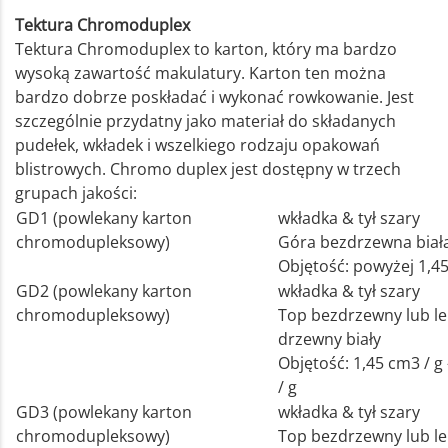
Tektura Chromoduplex
Tektura Chromoduplex to karton, który ma bardzo
wysoką zawartość makulatury. Karton ten można
bardzo dobrze poskładać i wykonać rowkowanie. Jest
szczególnie przydatny jako materiał do składanych
pudełek, wkładek i wszelkiego rodzaju opakowań
blistrowych. Chromo duplex jest dostępny w trzech
grupach jakości:
GD1 (powlekany karton
wkładka & tył szary
chromodupleksowy)
Góra bezdrzewna biał
Objętość: powyżej 1,45
GD2 (powlekany karton
wkładka & tył szary
chromodupleksowy)
Top bezdrzewny lub l
drzewny biały
Objętość: 1,45 cm3 / g 
/ g
GD3 (powlekany karton
wkładka & tył szary
chromodupleksowy)
Top bezdrzewny lub l