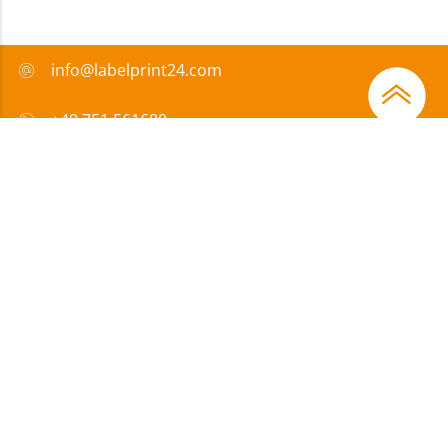
info@labelprint24.com
+49 751 561680
FAQ
Sposób płatności
Certyfikaty
Wsparcie