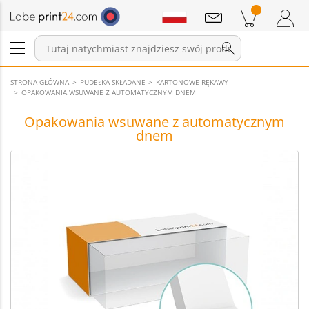
Wiadomości
Pozycji w koszyku
Koszyk
Zaloguj się / Zarejestruj
STRONA GŁÓWNA
PUDEŁKA SKŁADANE
KARTONOWE RĘKAWY
OPAKOWANIA WSUWANE Z AUTOMATYCZNYM DNEM
Opakowania wsuwane z automatycznym
dnem