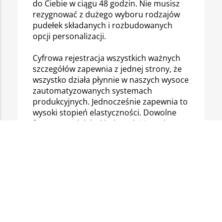
do Ciebie w ciągu 48 godzin. Nie musisz
rezygnować z dużego wyboru rodzajów
pudełek składanych i rozbudowanych
opcji personalizacji.
Cyfrowa rejestracja wszystkich ważnych
szczegółów zapewnia z jednej strony, że
wszystko działa płynnie w naszych wysoce
zautomatyzowanych systemach
produkcyjnych. Jednocześnie zapewnia to
wysoki stopień elastyczności. Dowolne
formaty pudełek składanych i innych
opakowań produktów można również
wdrożyć w możliwie najkrótszym czasie.
Szybka produkcja to także niższe koszty.
Te oszczędności przekazujemy Tobie.
Odkryj nasze niedrogie rozwiązania w
zakresie opakowań i oblicz swoje
zapytanie w czasie rzeczywistym za
pomocą naszego konfiguratora online.