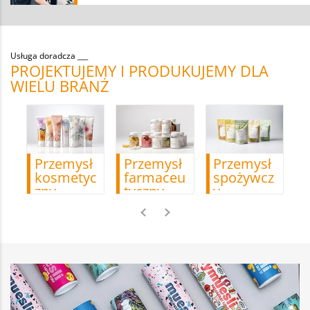
Usługa doradcza
PROJEKTUJEMY I PRODUKUJEMY DLA
WIELU BRANŻ
S
Przemysł
Przemysł
Przemysł
kosmetyc
farmaceu
spożywcz
zny
tyczny
y