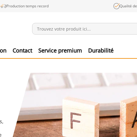
Production temps record
Qualité d
Annonces
Produ
ion
Contact
Service premium
Durabilité
s,
e