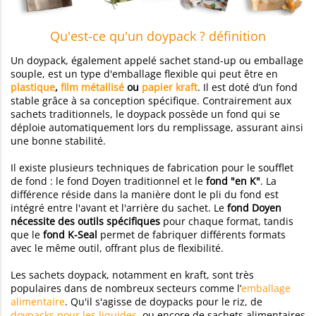
Qu'est-ce qu'un doypack ? définition
Un doypack, également appelé sachet stand-up ou emballage
souple, est un type d'emballage flexible qui peut être en
plastique
,
film métallisé
ou
papier kraft
. Il est doté d’un fond
stable grâce à sa conception spécifique. Contrairement aux
sachets traditionnels, le doypack possède un fond qui se
déploie automatiquement lors du remplissage, assurant ainsi
une bonne stabilité.
Il existe plusieurs techniques de fabrication pour le soufflet
de fond : le fond Doyen traditionnel et le
fond "en K"
. La
différence réside dans la manière dont le pli du fond est
intégré entre l'avant et l'arrière du sachet. Le
fond Doyen
nécessite des outils spécifiques
pour chaque format, tandis
que le
fond K-Seal
permet de fabriquer différents formats
avec le même outil, offrant plus de flexibilité.
Les sachets doypack, notamment en kraft, sont très
populaires dans de nombreux secteurs comme l’
emballage
alimentaire
. Qu'il s'agisse de doypacks pour le riz, de
doypacks pour les liquides
, ou encore de sachets alimentaires