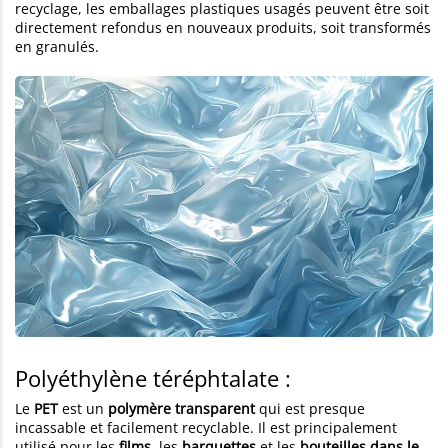
recyclage, les emballages plastiques usagés peuvent être soit
directement refondus en nouveaux produits, soit transformés
en granulés.
Polyéthylène téréphtalate :
Le
PET
est un
polymère transparent
qui est presque
incassable et facilement recyclable. Il est principalement
utilisé pour les
films
, les
barquettes
et les
bouteilles dans le