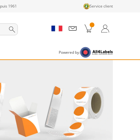
epuis 1961
Service client
its dans le panier
Panier
Connexion / Inscription
Powered by: