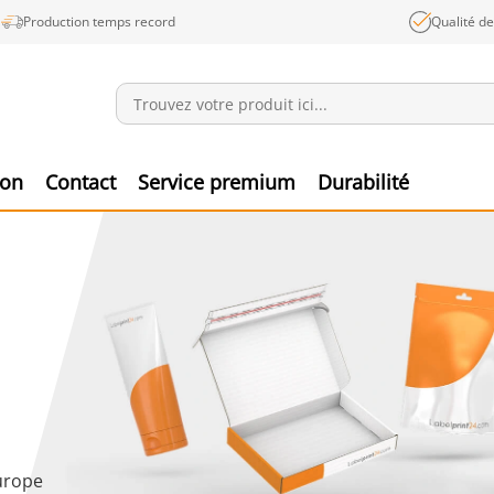
Production temps record
Qualité d
Annonces
Produ
ion
Contact
Service premium
Durabilité
Europe