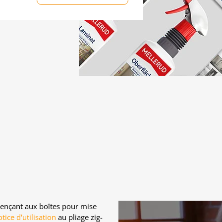
nçant aux boîtes pour mise
tice d'utilisation
au pliage zig-