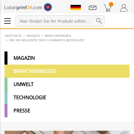
Mitteilungen
Warenkorb
Zum Warenkorb
Anmelden / Registrieren
HAUPTSEITE
MAGAZIN
BRANCHENWISSEN
WIE DIE WELLPAPPE DEN E-COMMERCE BEEINFLUSST
MAGAZIN
BRANCHENWISSEN
UMWELT
TECHNOLOGIE
PRESSE