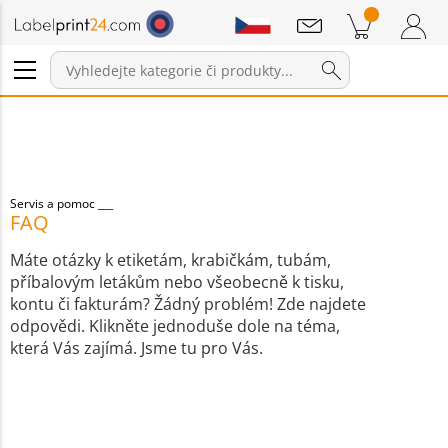
Sdělení
Položky v košíku
Nákupní Košík
Přihlášení / Registrace
Servis a pomoc
FAQ
Máte otázky k etiketám, krabičkám, tubám,
příbalovým letákům nebo všeobecně k tisku,
kontu či fakturám? Žádný problém! Zde najdete
odpovědi. Klikněte jednoduše dole na téma,
která Vás zajímá. Jsme tu pro Vás.