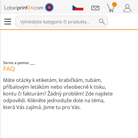
Sdělení
Položky v košíku
Nákupní Košík
Přihlášení / Registrace
Servis a pomoc
FAQ
Máte otázky k etiketám, krabičkám, tubám,
příbalovým letákům nebo všeobecně k tisku,
kontu či fakturám? Žádný problém! Zde najdete
odpovědi. Klikněte jednoduše dole na téma,
která Vás zajímá. Jsme tu pro Vás.