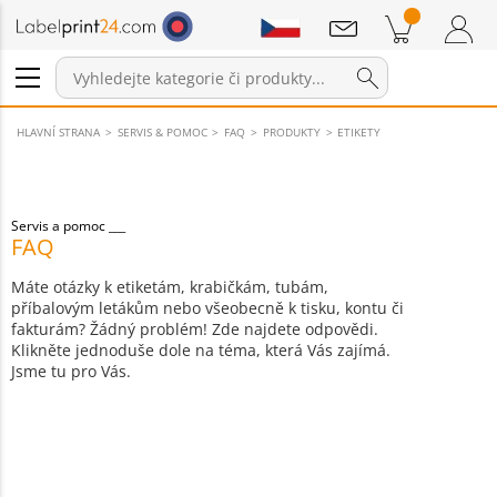
Sdělení
Položky v košíku
Nákupní Košík
Přihlášení / Registrace
HLAVNÍ STRANA
SERVIS & POMOC
FAQ
PRODUKTY
ETIKETY
Servis a pomoc
FAQ
Máte otázky k etiketám, krabičkám, tubám,
příbalovým letákům nebo všeobecně k tisku, kontu či
fakturám? Žádný problém! Zde najdete odpovědi.
Klikněte jednoduše dole na téma, která Vás zajímá.
Jsme tu pro Vás.