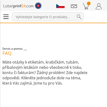
Sdělení
Položky v košíku
Nákupní Košík
Přihlášení / Registrace
Servis a pomoc
FAQ
Máte otázky k etiketám, krabičkám, tubám,
příbalovým letákům nebo všeobecně k tisku,
kontu či fakturám? Žádný problém! Zde najdete
odpovědi. Klikněte jednoduše dole na téma,
která Vás zajímá. Jsme tu pro Vás.