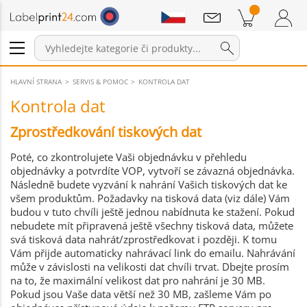
Sdělení
Položky v košíku
Nákupní Košík
Přihlášení / Registrace
HLAVNÍ STRANA
SERVIS & POMOC
KONTROLA DAT
Kontrola dat
Zprostředkování tiskových dat
Poté, co zkontrolujete Vaši objednávku v přehledu
objednávky a potvrdíte VOP, vytvoří se závazná objednávka.
Následně budete vyzvání k nahrání Vašich tiskových dat ke
všem produktům. Požadavky na tisková data (viz dále) Vám
budou v tuto chvíli ještě jednou nabídnuta ke stažení. Pokud
nebudete mít připravená ještě všechny tisková data, můžete
svá tisková data nahrát/zprostředkovat i později. K tomu
Vám přijde automaticky nahrávací link do emailu. Nahrávání
může v závislosti na velikosti dat chvíli trvat. Dbejte prosím
na to, že maximální velikost dat pro nahrání je 30 MB.
Pokud jsou Vaše data větší než 30 MB, zašleme Vám po