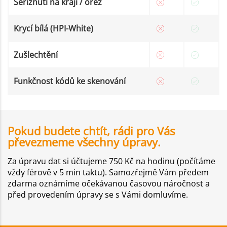
Seříznutí na kraji / ořez
Krycí bílá (HPI-White)
Zušlechtění
Funkčnost kódů ke skenování
Pokud budete chtít, rádi pro Vás
převezmeme všechny úpravy.
Za úpravu dat si účtujeme 750 Kč na hodinu (počítáme
vždy férově v 5 min taktu). Samozřejmě Vám předem
zdarma oznámíme očekávanou časovou náročnost a
před provedením úpravy se s Vámi domluvíme.