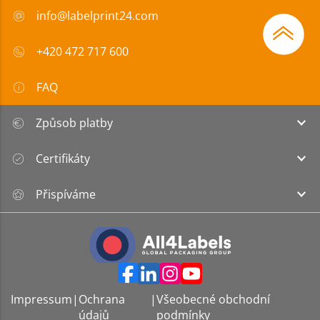
info@labelprint24.com
+420 472 717 600
FAQ
Způsob platby
Certifikáty
Přispíváme
Impressum
|
Ochrana
|
Všeobecné obchodní
údajů
podmínky