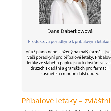
Dana Daberkowová
Produktová poradkyně k příbalovým letáků
Ať už plano nebo složený na malý formát - js
Vaší poradkyní pro příbalové letáky. Příbalov
letáky ze slabého papíru jsou k dostání ve víc
druzích skládání a gramážích pro farmacii,
kosmetiku i mnohé další obory.
Příbalové letáky – zvlášt