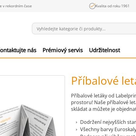
e v rekordním čase
Kvalita od roku 1961
Sdělení
Polož
ontaktujte nás
Prémiový servis
Udržitelnost
Příbalové le
Příbalové letáky od Labelp
prostoru! Naše příbalové let
skládat a můžete je objedna
Dodržení nejvyšších sta
Všechny barvy Euroskaly