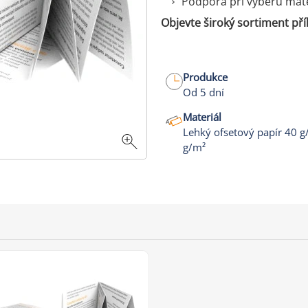
Podpora při výběru mat
Objevte široký sortiment př
Produkce
Od 5 dní
Materiál
Lehký ofsetový papír 40 g
g/m²