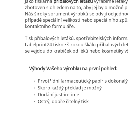
Jako tiskárna
příbalových letáků
vyrábíme leták
zhotoven s ohledem na to, aby jej bylo možné př
Náš široký sortiment výrobků se odvíjí od jedno
případě speciální velikosti nebo speciálního zp
kontaktního formuláře.
Tisk příbalových letáků, spotřebitelských inform
Labelprint24 tiskne širokou škálu příbalových l
se vejdou do krabiček od léků nebo kosmetiky vš
Výhody Vašeho výrobku na první pohled:
Prvotřídní farmaceutický papír s dokonal
Skoro každý překlad je možný
Dodání just-in-time
Ostrý, dobře čitelný tisk