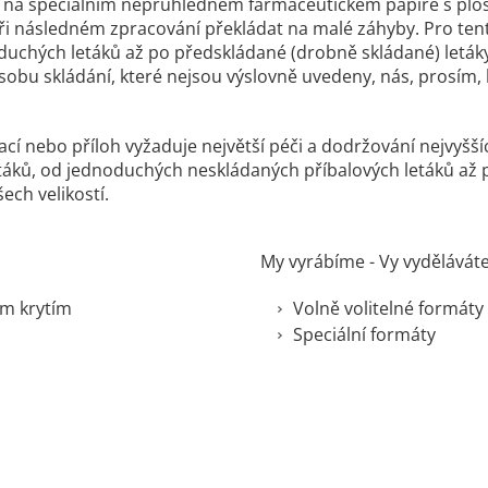
y na speciálním neprůhledném farmaceutickém papíře s plo
i následném zpracování překládat na malé záhyby. Pro tento
duchých letáků až po předskládané (drobně skládané) letáky
ůsobu skládání, které nejsou výslovně uvedeny, nás, prosím
ací nebo příloh vyžaduje největší péči a dodržování nejvyšš
etáků, od jednoduchých neskládaných příbalových letáků až 
ech velikostí.
My vyrábíme - Vy vydělávát
ým krytím
Volně volitelné formáty
Speciální formáty