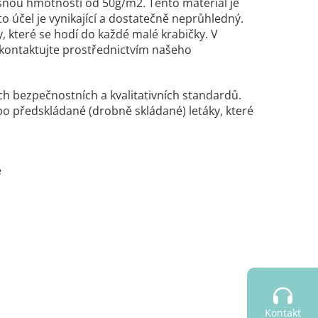
šnou hmotností od 50g/m2. Tento materiál je
 účel je vynikající a dostatečně neprůhledný.
, které se hodí do každé malé krabičky. V
, kontaktujte prostřednictvím našeho
ích bezpečnostních a kvalitativních standardů.
po předskládané (drobně skládané) letáky, které
e
Kontakt