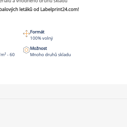
eriálu a vhodného druhu skladu
íbalových letáků od Labelprint24.com!
Formát
100% volný
Možnost
/m² - 60
Mnoho druhů skladu