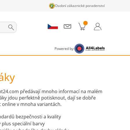
Osobní zákaznické poradenství
ky v košíku
Nákupní Košík
Přihlášení / Registrace
Powered by:
táky
rint24.com předávají mnoho informací na malém
áky jdou perfektně potisknout, dají se dobře
t online v mnoha variantách.
ndardů bezpečnosti a kvality
 plus speciální barvy