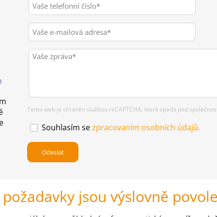
m
em
Tento web je chráněn službou reCAPTCHA, která spadá pod společnost 
é
e
Souhlasím se
zpracovaním osobních údajů.
ní požadavky jsou výslovně povol