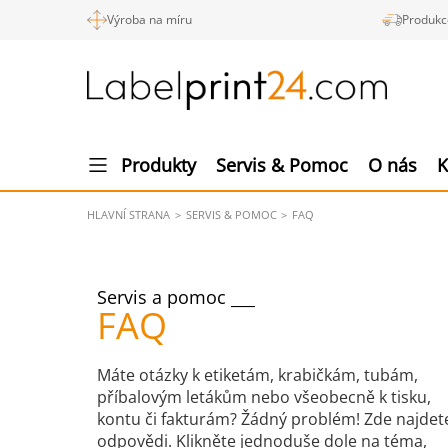
Výroba na míru
Produkc
Produkty
Servis & Pomoc
O nás
K
HLAVNÍ STRANA
SERVIS & POMOC
FAQ
Servis a pomoc
FAQ
Máte otázky k etiketám, krabičkám, tubám,
příbalovým letákům nebo všeobecně k tisku,
kontu či fakturám? Žádný problém! Zde najdet
odpovědi. Klikněte jednoduše dole na téma,