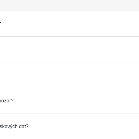
?
pozor?
iskových dat?