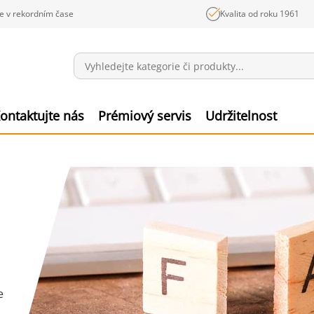
e v rekordním čase
Kvalita od roku 1961
Sdělení
Polož
ontaktujte nás
Prémiový servis
Udržitelnost
e