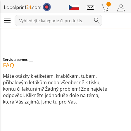
Sdělení
Položky v košíku
Nákupní Košík
Přihlášení / Registrace
Servis a pomoc
FAQ
Máte otázky k etiketám, krabičkám, tubám,
příbalovým letákům nebo všeobecně k tisku,
kontu či fakturám? Žádný problém! Zde najdete
odpovědi. Klikněte jednoduše dole na téma,
která Vás zajímá. Jsme tu pro Vás.