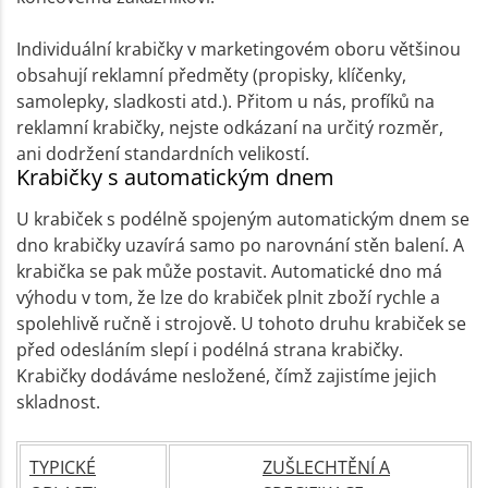
Individuální krabičky v marketingovém oboru většinou
obsahují reklamní předměty (propisky, klíčenky,
samolepky, sladkosti atd.). Přitom u nás, profíků na
reklamní krabičky, nejste odkázaní na určitý rozměr,
ani dodržení standardních velikostí.
Krabičky s automatickým dnem
U krabiček s podélně spojeným automatickým dnem se
dno krabičky uzavírá samo po narovnání stěn balení. A
krabička se pak může postavit. Automatické dno má
výhodu v tom, že lze do krabiček plnit zboží rychle a
spolehlivě ručně i strojově. U tohoto druhu krabiček se
před odesláním slepí i podélná strana krabičky.
Krabičky dodáváme nesložené, čímž zajistíme jejich
skladnost.
TYPICKÉ
ZUŠLECHTĚNÍ A