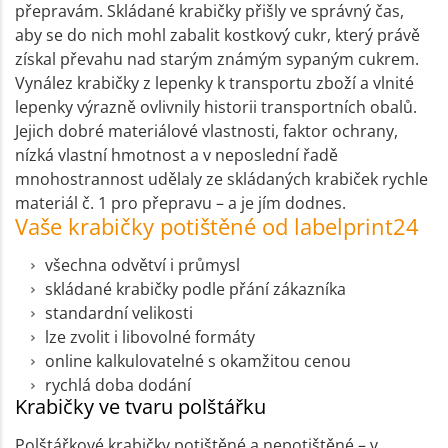
přepravám. Skládané krabičky přišly ve správný čas,
aby se do nich mohl zabalit kostkový cukr, který právě
získal převahu nad starým známým sypaným cukrem.
Vynález krabičky z lepenky k transportu zboží a vlnité
lepenky výrazně ovlivnily historii transportních obalů.
Jejich dobré materiálové vlastnosti, faktor ochrany,
nízká vlastní hmotnost a v neposlední řadě
mnohostrannost udělaly ze skládaných krabiček rychle
materiál č. 1 pro přepravu – a je jím dodnes.
Vaše krabičky potištěné od labelprint24
všechna odvětví i průmysl
skládané krabičky podle přání zákazníka
standardní velikosti
lze zvolit i libovolné formáty
online kalkulovatelné s okamžitou cenou
rychlá doba dodání
Krabičky ve tvaru polštářku
Polštářkové krabičky potištěné a nepotištěné – v