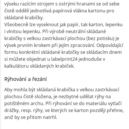
výseku razícím strojem s ostrými hranami se od sebe
čistě oddělí jednotlivá papírová vlákna kartonu pro
skládané krabičky.
Všeobecně lze vyseknout jak papír, tak karton, lepenku
i vlnitou lepenku. Při výrobě neutrální skládané
krabičky s velkou zastrkávací plochou (bez potisku) je
výsek prvním krokem při jejím zpracování. Odpovídající
formu konkrétní skládané krabičky se skládacím dnem
si můžete objednat u labelprint24 jednoduše v
kalkulátoru skládaných krabiček.
Rýhování a řezání
Aby mohla být skládaná krabička s velkou zastrkávací
plochou čistě složena, je nezbytné udělat rýhy na
potištěném archu. Při rýhování se do materiálu vytlačí
drážky, resp. rýhy, ve kterých se karton později přehne,
aniž by se přitom natrhl.