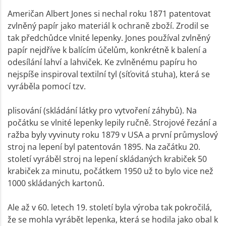
Američan Albert Jones si nechal roku 1871 patentovat
zvlněný papír jako materiál k ochraně zboží. Zrodil se
tak předchůdce vlnité lepenky. Jones používal zvlněný
papír nejdříve k balícím účelům, konkrétně k balení a
odesílání lahví a lahviček. Ke zvlněnému papíru ho
nejspíše inspiroval textilní tyl (síťovitá stuha), která se
vyráběla pomocí tzv.
plisování (skládání látky pro vytvoření záhybů). Na
počátku se vlnité lepenky lepily ručně. Strojové řezání a
ražba byly vyvinuty roku 1879 v USA a první průmyslový
stroj na lepení byl patentován 1895. Na začátku 20.
století vyráběl stroj na lepení skládaných krabiček 50
krabiček za minutu, počátkem 1950 už to bylo vice než
1000 skládaných kartonů.
Ale až v 60. letech 19. století byla výroba tak pokročilá,
že se mohla vyrábět lepenka, která se hodila jako obal k