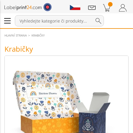
Sdělení
Položky v košíku
Nákupní Košík
Přihlášení / Registrace
HLAVNÍ STRANA
KRABIČKY
Krabičky