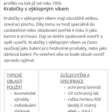
profíků na tisk již od roku 1950.
Krabičky s výklopným víkem
Krabičky s výklopným víkem mají obzvláště velikou
otevírací plochu. Díky tomu se hodí speciálně do
zasilatelství nebo skladování potřeb k tisku či jako
karton k archivaci. Dají se dobře opakovaně otevřít a
opět uzavřít. Krabičky s výklopným víkem se často
využívají jako balení pro hodnotné produkty, nebo jako
dárková balení. Po otevření víka se bude obsah uvnitř
opravdu vyjímat.
TYPICKÉ
ZUŠLECHTĚNÍ A
OBLASTI
SPECIFIKACE
POUŽITÍ
ochranný laminát
kosmetiské
UV ochranný lak
výrobky
ražba horkou fólií
individuální
(lesklý či matný
dárkové
efekt – zlatá /