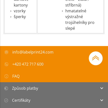
kartony
stříbrná)
vzorky
hmatatelné
šperky
výstražné
trojúhelníky pro
slepé
info@labelprint24.com
+420 472 717 600
FAQ
Způsob platby
Certifikáty