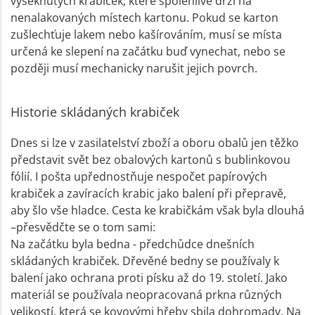
vyseknutých krabiček, které spolehlivě drží na
nenalakovaných místech kartonu. Pokud se karton
zušlechťuje lakem nebo kašírováním, musí se místa
určená ke slepení na začátku buď vynechat, nebo se
později musí mechanicky narušit jejich povrch.
Historie skládaných krabiček
Dnes si lze v zasilatelství zboží a oboru obalů jen těžko
představit svět bez obalových kartonů s bublinkovou
fólií. I pošta upřednostňuje nespočet papírových
krabiček a zavíracích krabic jako balení při přepravě,
aby šlo vše hladce. Cesta ke krabičkám však byla dlouhá
–přesvědčte se o tom sami:
Na začátku byla bedna - předchůdce dnešních
skládaných krabiček. Dřevěné bedny se používaly k
balení jako ochrana proti písku až do 19. století. Jako
materiál se používala neopracovaná prkna různých
velikostí, která se kovovými hřeby sbila dohromady. Na