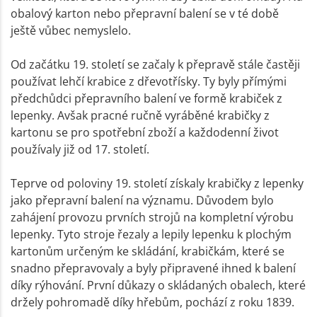
obalový karton nebo přepravní balení se v té době
ještě vůbec nemyslelo.
Od začátku 19. století se začaly k přepravě stále častěji
používat lehčí krabice z dřevotřísky. Ty byly přímými
předchůdci přepravního balení ve formě krabiček z
lepenky. Avšak pracné ručně vyráběné krabičky z
kartonu se pro spotřební zboží a každodenní život
používaly již od 17. století.
Teprve od poloviny 19. století získaly krabičky z lepenky
jako přepravní balení na významu. Důvodem bylo
zahájení provozu prvních strojů na kompletní výrobu
lepenky. Tyto stroje řezaly a lepily lepenku k plochým
kartonům určeným ke skládání, krabičkám, které se
snadno přepravovaly a byly připravené ihned k balení
díky rýhování. První důkazy o skládaných obalech, které
držely pohromadě díky hřebům, pochází z roku 1839.