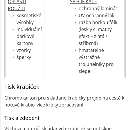
OBLASTI
SPECIFIKACE
POUŽITÍ
ochranný laminát
kosmetiské
UV ochranný lak
výrobky
ražba horkou fólií
individuální
(lesklý či matný
dárkové
efekt – zlatá /
kartony
stříbrná)
vzorky
hmatatelné
šperky
výstražné
trojúhelníky pro
slepé
Tisk krabiček
Chromokarton pro skládané krabičky projde na cestě k
hotové krabici více kroky zpracování.
Tisk a zdobení
Výchozí materiál skládaných krabiček se potiskne