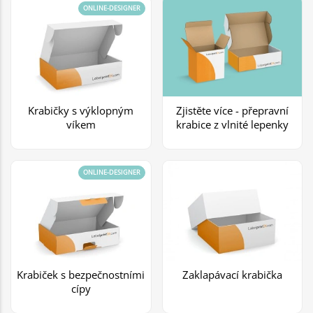
ONLINE-DESIGNER
Krabičky s výklopným
Zjistěte více - přepravní
víkem
krabice z vlnité lepenky
ONLINE-DESIGNER
Krabiček s bezpečnostními
Zaklapávací krabička
cípy