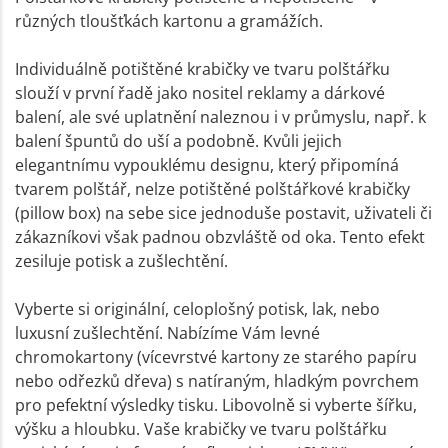
různých tloušťkách kartonu a gramážích.
Individuálně potištěné krabičky ve tvaru polštářku
slouží v první řadě jako nositel reklamy a dárkové
balení, ale své uplatnění naleznou i v průmyslu, např. k
balení špuntů do uší a podobně. Kvůli jejich
elegantnímu vypouklému designu, který připomíná
tvarem polštář, nelze potištěné polštářkové krabičky
(pillow box) na sebe sice jednoduše postavit, uživateli či
zákazníkovi však padnou obzvláště od oka. Tento efekt
zesiluje potisk a zušlechtění.
Vyberte si originální, celoplošný potisk, lak, nebo
luxusní zušlechtění. Nabízíme Vám levné
chromokartony (vícevrstvé kartony ze starého papíru
nebo odřezků dřeva) s natíraným, hladkým povrchem
pro pefektní výsledky tisku. Libovolně si vyberte šířku,
výšku a hloubku. Vaše krabičky ve tvaru polštářku