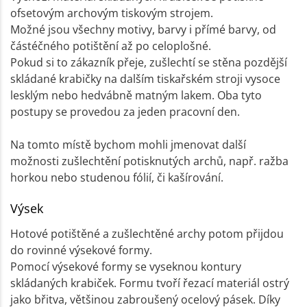
ofsetovým archovým tiskovým strojem.
Možné jsou všechny motivy, barvy i přímé barvy, od
částéčného potištění až po celoplošné.
Pokud si to zákazník přeje, zušlechtí se stěna pozdější
skládané krabičky na dalším tiskařském stroji vysoce
lesklým nebo hedvábně matným lakem. Oba tyto
postupy se provedou za jeden pracovní den.
Na tomto místě bychom mohli jmenovat další
možnosti zušlechtění potisknutých archů, např. ražba
horkou nebo studenou fólií, či kašírování.
Výsek
Hotové potištěné a zušlechtěné archy potom přijdou
do rovinné výsekové formy.
Pomocí výsekové formy se vyseknou kontury
skládaných krabiček. Formu tvoří řezací materiál ostrý
jako břitva, většinou zabroušený ocelový pásek. Díky