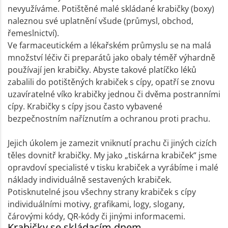
nevyužíváme. Potištěné malé skládané krabičky (boxy)
naleznou své uplatnění všude (průmysl, obchod,
řemeslnictví).
Ve farmaceutickém a lékařském průmyslu se na malá
množství léčiv či preparátů jako obaly téměř výhardně
používají jen krabičky. Abyste takové platíčko léků
zabalili do potištěných krabiček s cípy, opatří se znovu
uzavíratelné víko krabičky jednou či dvěma postranními
cípy. Krabičky s cípy jsou často vybavené
bezpečnostním naříznutím a ochranou proti prachu.
Jejich úkolem je zamezit vniknutí prachu či jiných cizích
těles dovnitř krabičky. My jako „tiskárna krabiček“ jsme
opravdoví specialisté v tisku krabiček a vyrábíme i malé
náklady individuálně sestavených krabiček.
Potisknutelné jsou všechny strany krabiček s cípy
individuálními motivy, grafikami, logy, slogany,
čárovými kódy, QR-kódy či jinými informacemi.
Krabičky se skládacím dnem