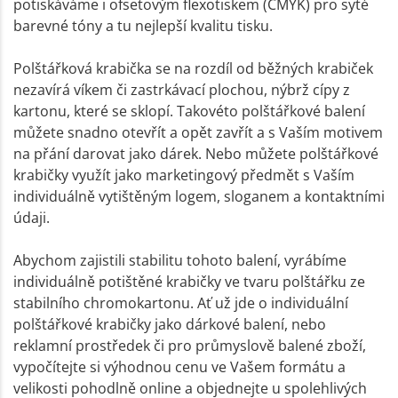
potiskáváme i ofsetovým flexotiskem (CMYK) pro syté
barevné tóny a tu nejlepší kvalitu tisku.
Polštářková krabička se na rozdíl od běžných krabiček
nezavírá víkem či zastrkávací plochou, nýbrž cípy z
kartonu, které se sklopí. Takovéto polštářkové balení
můžete snadno otevřít a opět zavřít a s Vaším motivem
na přání darovat jako dárek. Nebo můžete polštářkové
krabičky využít jako marketingový předmět s Vaším
individuálně vytištěným logem, sloganem a kontaktními
údaji.
Abychom zajistili stabilitu tohoto balení, vyrábíme
individuálně potištěné krabičky ve tvaru polštářku ze
stabilního chromokartonu. Ať už jde o individuální
polštářkové krabičky jako dárkové balení, nebo
reklamní prostředek či pro průmyslově balené zboží,
vypočítejte si výhodnou cenu ve Vašem formátu a
velikosti pohodlně online a objednejte u spolehlivých