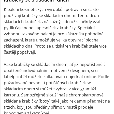
K balení kosmetických výrobků i potravin se často
používají krabičky se skládacím dnem. Tento druh
skládacích krabiček zná každý, kdo už si někdy vzal
pytlík čaje nebo kapesníček z krabičky. Speciální
výhodou takového balení je pro zákazníka pohodlné
zacházení, které umožňuje veliká otevírací plocha
skládacího dna. Proto se u tiskáren krabiček stále více
častěji poptávají.
Vaše krabičky se skládacím dnem, ať již nepotištěné či
opatřené individuálním motivem / designem, si u
labelprint24 můžete kalkulovat i objednat online. Podle
požadované pevnosti potištěných krabiček se
skládacím dnem si můžete vybrat z více gramáží
kartonu. Samozřejmě slouží naše chromokartonové
skládané krabičky (boxy) také jako reklamní předmět na
trzích, kdy jsou předány přímo v místě prodeje
koncovému zákazníkovi.