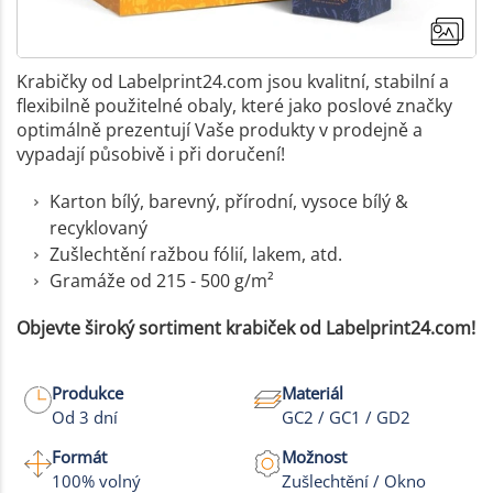
Krabičky od Labelprint24.com jsou kvalitní, stabilní a
flexibilně použitelné obaly, které jako poslové značky
optimálně prezentují Vaše produkty v prodejně a
vypadají působivě i při doručení!
Karton bílý, barevný, přírodní, vysoce bílý &
recyklovaný
Zušlechtění ražbou fólií, lakem, atd.
Gramáže od 215 - 500 g/m²
Objevte široký sortiment krabiček od Labelprint24.com!
Produkce
Materiál
+6
Od 3 dní
GC2 / GC1 / GD2
Více fotek
Formát
Možnost
100% volný
Zušlechtění / Okno