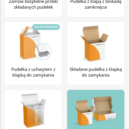
Zamów bezpłatne próbki
Pudełka z klapą z blokadą
składanych pudełek
zamknięcia
ONLINE-DESIGNER
Pudełka z uchwytem z
Składane pudełka z klapką
klapką do zamykania
do zamykania