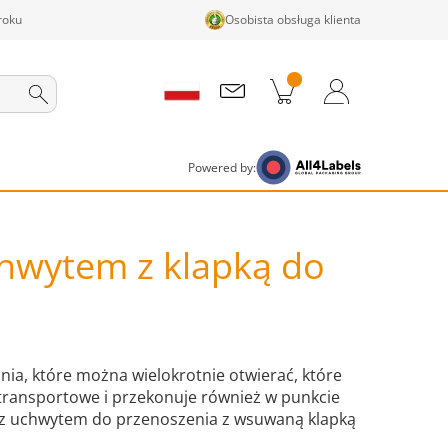
roku
Osobista obsługa klienta
ji w koszyku
Koszyk
Zaloguj się / Zarejestruj
Powered by:
chwytem z klapką do
ia, które można wielokrotnie otwierać, które
transportowe i przekonuje również w punkcie
z uchwytem do przenoszenia z wsuwaną klapką