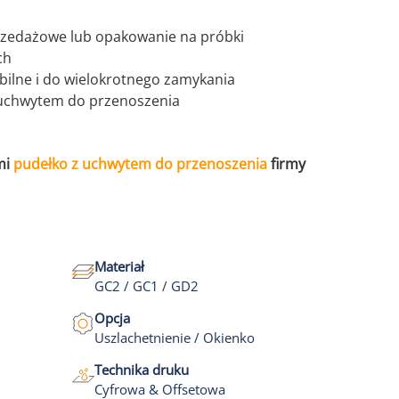
przedażowe lub opakowanie na próbki
ch
abilne i do wielokrotnego zamykania
 uchwytem do przenoszenia
mi
pudełko z uchwytem do przenoszenia
firmy
Materiał
GC2 / GC1 / GD2
Opcja
Uszlachetnienie / Okienko
Technika druku
Cyfrowa & Offsetowa