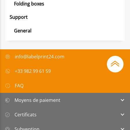
Folding boxes
Support
General
info@labelprint24.com
+33 982 99 61 59
FAQ
Moyens de paiement
Certificats
Subvention