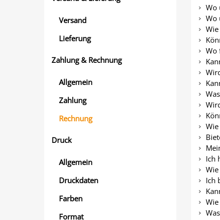
Wo 
Wo u
Versand
Wie
Lieferung
Kön
Wo f
Zahlung & Rechnung
Kann
Wird
Allgemein
Kan
Was 
Zahlung
Wird
Kön
Rechnung
Wie 
Bie
Druck
Mein
Ich 
Allgemein
Wie 
Druckdaten
Ich 
Kann
Farben
Wie
Was 
Format