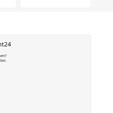
nt24
nen?
iter.