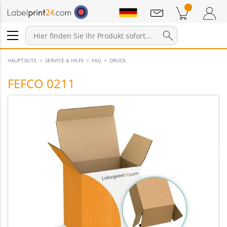
Mitteilungen
Warenkorb
Zum Warenkorb
Anmelden / Registrieren
HAUPTSEITE
SERVICE & HILFE
FAQ
DRUCK
FEFCO 0211