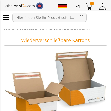
Mitteilungen
Warenkorb
Zum Warenkorb
Anmelden / Registrieren
HAUPTSEITE
VERSANDKARTONS
WIEDERVERSCHLIESSBARE KARTONS
Wiederverschließbare Kartons