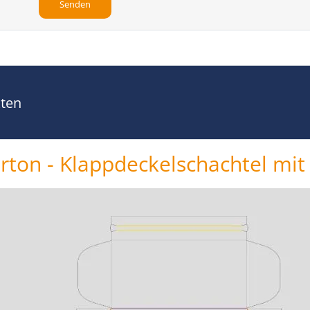
kten
rton - Klappdeckelschachtel mit