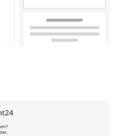
nt24
nen?
iter.