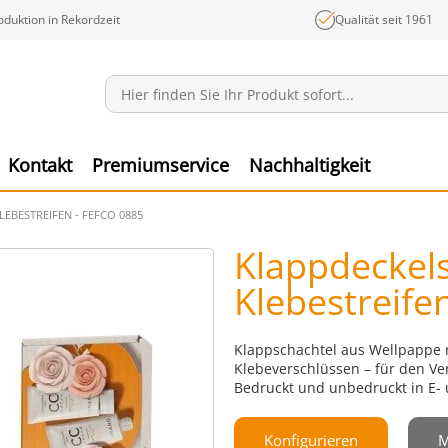
oduktion in Rekordzeit
Qualität seit 1961
Mitteilungen
Ware
Kontakt
Premiumservice
Nachhaltigkeit
EBESTREIFEN - FEFCO 0885
Klappdeckels
Klebestreife
Klappschachtel aus Wellpappe 
Klebeverschlüssen – für den V
Bedruckt und unbedruckt in E- 
Konfigurieren
M