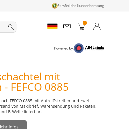
Persönliche Kundenberatung
nkorb
Zum Warenkorb
Anmelden / Registrieren
Powered by:
chachtel mit
n - FEFCO 0885
nach FEFCO 0885 mit Aufreißstreifen und zwei
ersand von Maxibrief, Warensendung und Paketen.
und B-Welle lieferbar.
ehr Infos