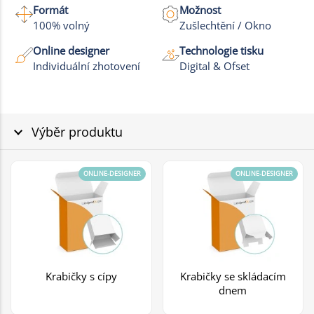
Formát
Možnost
100% volný
Zušlechtění / Okno
Online designer
Technologie tisku
Individuální zhotovení
Digital & Ofset
Výběr produktu
ONLINE-DESIGNER
ONLINE-DESIGNER
Krabičky s cípy
Krabičky se skládacím
dnem