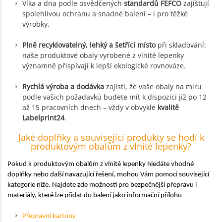
Víka a dna podle osvědčených
standardů FEFCO
zajišťují
spolehlivou ochranu a snadné balení – i pro těžké
výrobky.
Plně recyklovatelný, lehký a šetřící místo
při skladování:
naše produktové obaly vyrobené z vlnité lepenky
významně přispívají k lepší ekologické rovnováze.
Rychlá výroba a dodávka
zajistí, že vaše obaly na míru
podle vašich požadavků budete mít k dispozici již po 12
až 15 pracovních dnech – vždy v obvyklé
kvalitě
Labelprint24
.
Jaké doplňky a související produkty se hodí k
produktovým obalům z vlnité lepenky?
Pokud k produktovým obalům z vlnité lepenky hledáte vhodné
doplňky nebo další navazující řešení, mohou Vám pomoci související
kategorie níže. Najdete zde možnosti pro bezpečnější přepravu i
materiály, které lze přidat do balení jako informační přílohu
Přepravní kartony