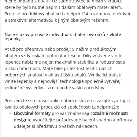
méně odpadu z obalů: Už žádné zbytečné místo v krabici,
které by bylo nutné naplnit dalším obalovým materiálem.
Proto je produktový obal od Labelprint24 rozumnou, efektivní
a atraktivní alternativou k jiným obalovým řešením.
Naše služby pro vaše individuální balení výrobků z vlnité
lepenky
Ať už pro přepravu nebo prodej: S naším produktovým
obalem vždy získáte optimální řešení. Díky vrstvené vlnité
lepence nabízíme nejen maximální stabilitu a robustnost s
nízkou hmotností. Máte také příležitost těžit z našich
odborných znalostí v oblasti tisku obalů. Vynikající potisk
vlnité lepenky a nejnovější technologie společně vytvářejí
jedinečné výsledky – zcela podle vašich představ.
Přesvědčte se o naší široké nabídce služeb a zažijte vynikající
kvalitu obalových produktů od společnosti Labelprint24:
Libovolné formáty
pro vás znamenají
rozsáhlé možnosti
designu
. Vypočítejte požadované balení snadno a přímo a
udělejte si představu o vašich nákladech.