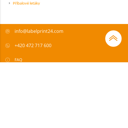
Příbalové letáky
info@labelprint24.com
+420 472 717 600
FAQ
Způsob platby
Certifikáty
Přispíváme