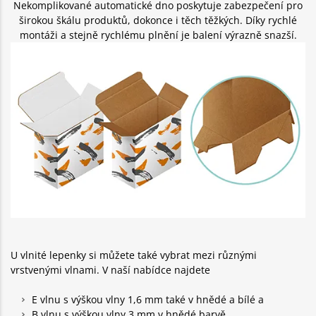
Nekomplikované automatické dno poskytuje zabezpečení pro
širokou škálu produktů, dokonce i těch těžkých. Díky rychlé
montáži a stejně rychlému plnění je balení výrazně snazší.
U vlnité lepenky si můžete také vybrat mezi různými
vrstvenými vlnami. V naší nabídce najdete
E vlnu s výškou vlny 1,6 mm také v hnědé a bílé a
B vlnu s výškou vlny 3 mm v hnědé barvě.