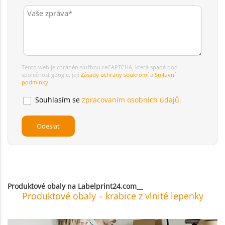
Tento web je chráněn službou reCAPTCHA, která spadá pod
společnost google, její
Zásady ochrany soukromí
a
Smluvní
podmínky
.
Souhlasím se
zpracovaním osobních údajů.
Produktové obaly na Labelprint24.com__
Produktové obaly – krabice z vlnité lepenky