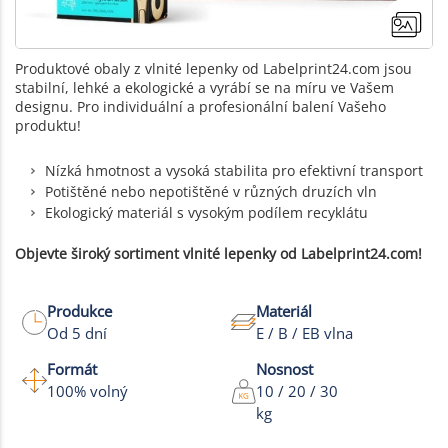
Produktové obaly z vlnité lepenky od Labelprint24.com jsou
stabilní, lehké a ekologické a vyrábí se na míru ve Vašem
designu. Pro individuální a profesionální balení Vašeho
produktu!
Nízká hmotnost a vysoká stabilita pro efektivní transport
Potištěné nebo nepotištěné v různých druzích vln
Ekologický materiál s vysokým podílem recyklátu
Objevte široký sortiment vlnité lepenky od Labelprint24.com!
Produkce
Materiál
Od 5 dní
E / B / EB vlna
+3
Formát
Nosnost
100% volný
10 / 20 / 30
Více fotek
kg