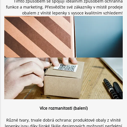
Tímto způsobem se spojují ideálním způsobem ochranná
funkce a marketing. Přesvědčte své zákazníky v místě prodeje
obalem z vlnité lepenky s vysoce kvalitním vzhledem!
Více rozmanitosti (balení)
Různé tvary, trvale dobrá ochrana: produktové obaly z vlnité
lepenky jsou díky široké škále designových možností perfektní