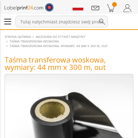
Wiadomości
Pozycji w koszyku
Koszyk
Zaloguj się / Zarejestruj
STRONA GŁÓWNA
AKCESORIA DO ETYKIET-MASZYNY
TAŚMA TRANSFEROWA WOSKOWA
TAŚMA TRANSFEROWA WOSKOWA, WYMIARY: 44 MM X 300 M, OUT
Taśma transferowa woskowa,
wymiary: 44 mm x 300 m, out