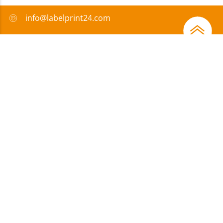
info@labelprint24.com
+49 751 561680
FAQ
Sposób płatności
Certyfikaty
Wsparcie
Impressum
|
Ochrona danych
|
OWD