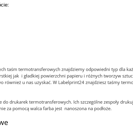
cie:
ych taśm termotransferowych znajdziemy odpowiedni typ dla ka
kiej jak i gładkiej powierzchni papieru i różnych tworzyw sztuc
 również u nas uzyskać. W Labelprint24 znajdziesz taśmy termo
 do drukarek termotransferowych. Ich szczególne zespoły drukując
pnie za pomocą walca farba jest nanoszona na podłoże.
owe