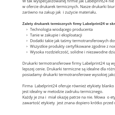
W tak wyspecjalizowanej firmie jak Labelprint24 n
w ofercie drukarek termicznych. Nasze drukarki biu
zarówno na zakup jak i zużycie materiału.
Zalety drukarek termicznych firmy Labelprint24 w skr
Technologia wiodącego producenta
Tanie w zakupie i eksploatacji
Dodatki takie jak taśmy termotransferowych do
Wszystkie produkty certyfikowane zgodnie z n
Wysoka rozdzielczość, solidne i niezawodne dzi
Drukarki termotransferowe firmy Labelprint24 są wyt
lepszej cenie. Drukarki termiczne są idealne dla róż
posiadamy drukarki termotransferowe wysokiej jako
Firma Labelprint24 oferuje również etykiety blank
jest idealny w metodzie zadruku termicznego.
Każdy je zna i miał okazję patrze na nie. Mowa o et
zawartość etykiety jest znana dopiero krótko prze