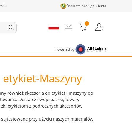
roku
Osobista obsługa klienta
ji w koszyku
Koszyk
Zaloguj się / Zarejestruj
Powered by:
 etykiet-Maszyny
my również akcesoria do etykiet i maszyny do
etowania. Dostarcz swoje paczki, towary
zięki etykietom z podręcznych akcesoriów
y są testowane przy użyciu naszych materiałów