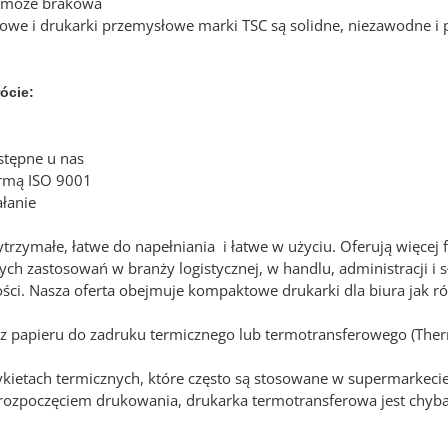
ie może brakowa
rowe i drukarki przemysłowe marki TSC są solidne, niezawodne i 
ócie:
stępne u nas
ormą ISO 9001
ałanie
rzymałe, łatwe do napełniania i łatwe w użyciu. Oferują więcej f
nych zastosowań w branży logistycznej, w handlu, administracji i s
ści. Nasza oferta obejmuje kompaktowe drukarki dla biura jak
o z papieru do zadruku termicznego lub termotransferowego (The
ykietach termicznych, które często są stosowane w supermarkecie
d rozpoczęciem drukowania, drukarka termotransferowa jest chyb