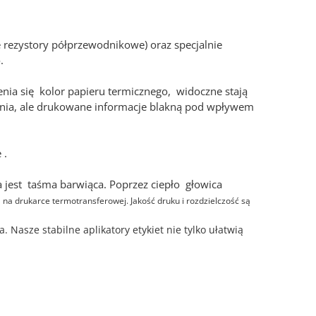
 rezystory półprzewodnikowe) oraz specjalnie
o.
ia się kolor papieru termicznego, widoczne stają
st tania, ale drukowane informacje blakną pod wpływem
 .
a jest taśma barwiąca. Poprzez ciepło głowica
a
na drukarce termotransferowej. Jakość druku i rozdzielczość są
Nasze stabilne aplikatory etykiet nie tylko ułatwią