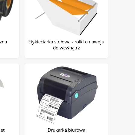
czna
Etykieciarka stołowa - rolki o nawoju
do wewnątrz
iet
Drukarka biurowa