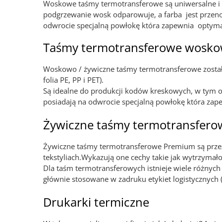
Woskowe taśmy termotransferowe są uniwersalne i mo
podgrzewanie wosk odparowuje, a farba jest przenos
odwrocie specjalną powłokę która zapewnia optyma
Taśmy termotransferowe wosko
Woskowo / żywiczne taśmy termotransferowe zostały
folia PE, PP i PET).
Są idealne do produkcji kodów kreskowych, w tym
posiadają na odwrocie specjalną powłokę która zap
Żywiczne taśmy termotransfero
Żywiczne taśmy termotransferowe Premium są przezn
tekstyliach.Wykazują one cechy takie jak wytrzymał
Dla taśm termotransferowych istnieje wiele różnych
głównie stosowane w zadruku etykiet logistycznych (
Drukarki termiczne