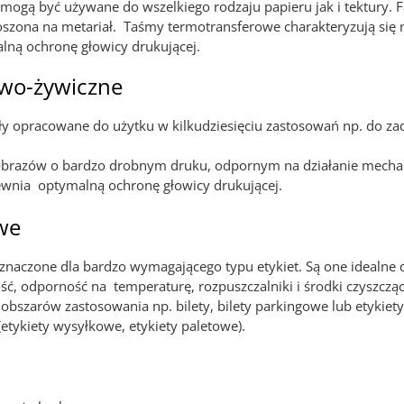
gą być używane do wszelkiego rodzaju papieru jak i tektury. Fa
zona na metariał. Taśmy termotransferowe charakteryzują się nie
lną ochronę głowicy drukującej.
wo-żywiczne
 opracowane do użytku w kilkudziesięciu zastosowań np. do zadr
 obrazów o bardzo drobnym druku, odpornym na działanie mech
ewnia optymalną ochronę głowicy drukującej.
we
aczone dla bardzo wymagającego typu etykiet. Są one idealne d
ość, odporność na temperaturę, rozpuszczalniki i środki czyszcz
 obszarów zastosowania np. bilety, bilety parkingowe lub etyki
etykiety wysyłkowe, etykiety paletowe).