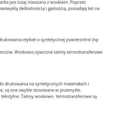
rba jest tutaj mieszana z woskiem. Poprzez
zwykłą delikatnością i gęstością, posiadają też na
ukowania etykiet o syntetycznej powierzchnii (np
aniczne. Woskowo-żywiczne taśmy termotransferowe
o drukowania na syntetycznych materiałach i
ące, są one zwykle stosowane w przemyśle.
ety tekstylne. Taśmy woskowo termotransferowe są