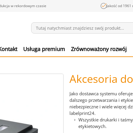
dukcja w rekordowym czasie
Jakość od 1961 
Wiadomości
Pozyc
Kontakt
Usługa premium
Zrównoważony rozwój
Akcesoria do
Jako dostawca systemu oferuje
dalszego przetwarzania i etyki
niebezpieczne i wiele więcej d
labelprint24.
Wszystkie drukarki i taśm
etykietowych.