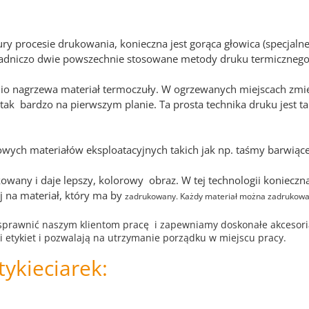
y procesie drukowania, konieczna jest gorąca głowica (specjalne
zasadniczo dwie powszechnie stosowane metody druku termiczneg
o nagrzewa materiał termoczuły. W ogrzewanych miejscach zmien
utaj tak bardzo na pierwszym planie. Ta prosta technika druku je
wych materiałów eksploatacyjnych takich jak np. taśmy barwiące
owany i daje lepszy, kolorowy obraz. W tej technologii konieczn
j na materiał, który ma by
zadrukowany. Każdy materiał można zadrukow
usprawnić naszym klientom pracę i zapewniamy doskonałe akcesoria. 
i etykiet i pozwalają na utrzymanie porządku w miejscu pracy.
tykieciarek: