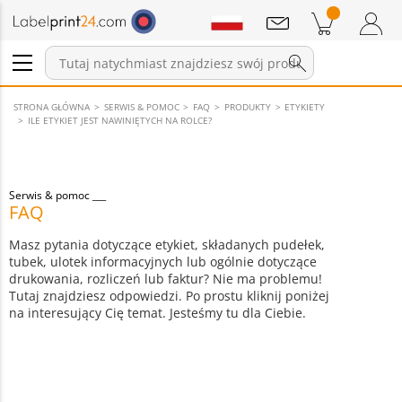
Wiadomości
Pozycji w koszyku
Koszyk
Zaloguj się / Zarejestruj
STRONA GŁÓWNA
SERWIS & POMOC
FAQ
PRODUKTY
ETYKIETY
ILE ETYKIET JEST NAWINIĘTYCH NA ROLCE?
Serwis & pomoc
FAQ
Masz pytania dotyczące etykiet, składanych pudełek,
tubek, ulotek informacyjnych lub ogólnie dotyczące
drukowania, rozliczeń lub faktur? Nie ma problemu!
Tutaj znajdziesz odpowiedzi. Po prostu kliknij poniżej
na interesujący Cię temat. Jesteśmy tu dla Ciebie.