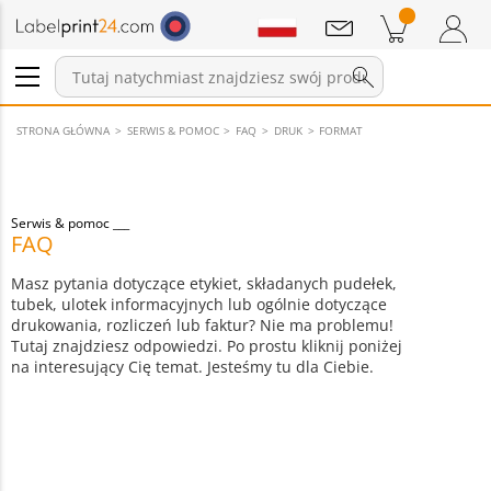
Wiadomości
Pozycji w koszyku
Koszyk
Zaloguj się / Zarejestruj
STRONA GŁÓWNA
SERWIS & POMOC
FAQ
DRUK
FORMAT
Serwis & pomoc
FAQ
Masz pytania dotyczące etykiet, składanych pudełek,
tubek, ulotek informacyjnych lub ogólnie dotyczące
drukowania, rozliczeń lub faktur? Nie ma problemu!
Tutaj znajdziesz odpowiedzi. Po prostu kliknij poniżej
na interesujący Cię temat. Jesteśmy tu dla Ciebie.