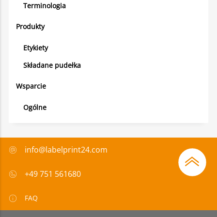
Terminologia
Produkty
Etykiety
Składane pudełka
Wsparcie
Ogólne
info@labelprint24.com
+49 751 561680
FAQ