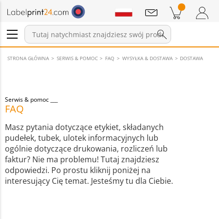
Wiadomości
Pozycji w koszyku
Koszyk
Zaloguj się / Zarejestruj
STRONA GŁÓWNA
SERWIS & POMOC
FAQ
WYSYŁKA & DOSTAWA
DOSTAWA
Serwis & pomoc
FAQ
Masz pytania dotyczące etykiet, składanych
pudełek, tubek, ulotek informacyjnych lub
ogólnie dotyczące drukowania, rozliczeń lub
faktur? Nie ma problemu! Tutaj znajdziesz
odpowiedzi. Po prostu kliknij poniżej na
interesujący Cię temat. Jesteśmy tu dla Ciebie.