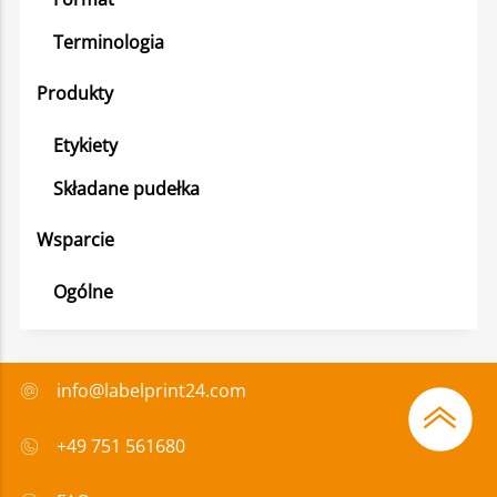
Terminologia
Produkty
Etykiety
Składane pudełka
Wsparcie
Ogólne
info@labelprint24.com
+49 751 561680