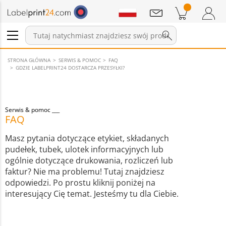
Wiadomości
Pozycji w koszyku
Koszyk
Zaloguj się / Zarejestruj
STRONA GŁÓWNA
SERWIS & POMOC
FAQ
GDZIE LABELPRINT24 DOSTARCZA PRZESYŁKI?
Serwis & pomoc
FAQ
Masz pytania dotyczące etykiet, składanych
pudełek, tubek, ulotek informacyjnych lub
ogólnie dotyczące drukowania, rozliczeń lub
faktur? Nie ma problemu! Tutaj znajdziesz
odpowiedzi. Po prostu kliknij poniżej na
interesujący Cię temat. Jesteśmy tu dla Ciebie.