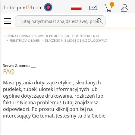
Wiadomości
Pozycji w koszyku
Koszyk
Zaloguj się / Zarejestruj
STRONA GŁÓWNA
SERWIS & POMOC
FAQ
KONTO KLIENTA
REJESTRACJA & LOGIN
DLACZEGO NIE MOGĘ SIĘ JUŻ ZALOGOWAĆ?
Serwis & pomoc
FAQ
Masz pytania dotyczące etykiet, składanych
pudełek, tubek, ulotek informacyjnych lub
ogólnie dotyczące drukowania, rozliczeń lub
faktur? Nie ma problemu! Tutaj znajdziesz
odpowiedzi. Po prostu kliknij poniżej na
interesujący Cię temat. Jesteśmy tu dla Ciebie.