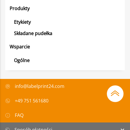
Produkty
Etykiety
Składane pudełka
Wsparcie
Ogólne
info@labelprint24.com
+49 751 561680
FAQ
Sposób płatności