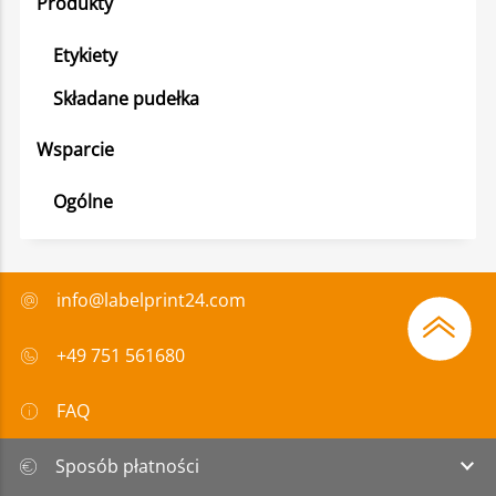
Produkty
Etykiety
Składane pudełka
Wsparcie
Ogólne
info@labelprint24.com
+49 751 561680
FAQ
Sposób płatności