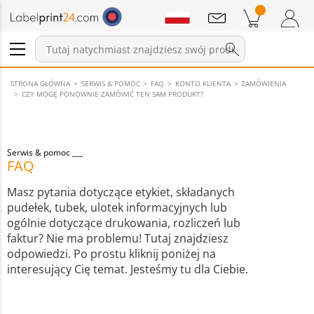
Wiadomości
Pozycji w koszyku
Koszyk
Zaloguj się / Zarejestruj
STRONA GŁÓWNA
SERWIS & POMOC
FAQ
KONTO KLIENTA
ZAMÓWIENIA
CZY MOGĘ PONOWNIE ZAMÓWIĆ TEN SAM PRODUKT?
Serwis & pomoc
FAQ
Masz pytania dotyczące etykiet, składanych
pudełek, tubek, ulotek informacyjnych lub
ogólnie dotyczące drukowania, rozliczeń lub
faktur? Nie ma problemu! Tutaj znajdziesz
odpowiedzi. Po prostu kliknij poniżej na
interesujący Cię temat. Jesteśmy tu dla Ciebie.