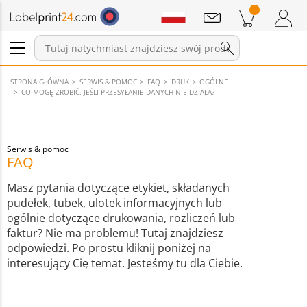
Wiadomości
Pozycji w koszyku
Koszyk
Zaloguj się / Zarejestruj
STRONA GŁÓWNA
SERWIS & POMOC
FAQ
DRUK
OGÓLNE
CO MOGĘ ZROBIĆ, JEŚLI PRZESYŁANIE DANYCH NIE DZIAŁA?
Serwis & pomoc
FAQ
Masz pytania dotyczące etykiet, składanych
pudełek, tubek, ulotek informacyjnych lub
ogólnie dotyczące drukowania, rozliczeń lub
faktur? Nie ma problemu! Tutaj znajdziesz
odpowiedzi. Po prostu kliknij poniżej na
interesujący Cię temat. Jesteśmy tu dla Ciebie.