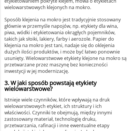
etykietowaniem pokryte klejem, mowa o etykietach
wielowarstwowych klejonych na mokro.
Sposób klejenia na mokro jest tradycyjnie stosowany
głównie w przemyśle napojów, np. etykiety dla wina,
piwa, wódki i etykietowania okrągłych pojemników,
takich jak słoiki, lakiery, farby i aerozole. Papier do
klejenia na mokro jest tani, nadaje się do oklejenia
dużych ilości produktów, i może być łatwo ponownie
usunięty. Wielowarstwowe etykiety klejone na mokro są
przetwarzane przez maszynę bez konieczności
inwestycji w jej modernizację.
3. W jaki sposób powstają etykiety
wielowarstwowe?
Istnieje wiele czynników, które wpływają na druk
wielowarstwowych etykiet, ich struktury i ich
właściwości. Czynniki te obejmują, między innymi
zastosowany materiał, technologię druku,
przetwarzania, rafinacji i inne ewentualne etapy