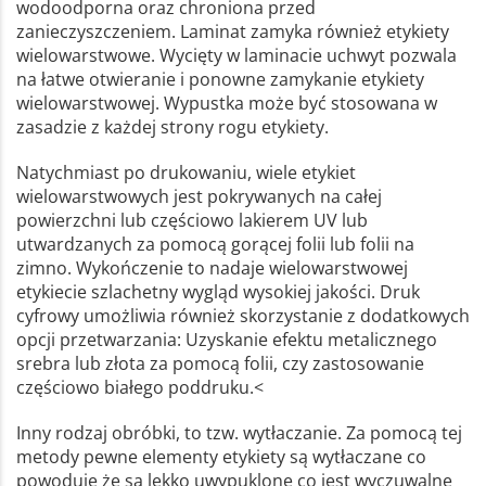
wodoodporna oraz chroniona przed
zanieczyszczeniem. Laminat zamyka również etykiety
wielowarstwowe. Wycięty w laminacie uchwyt pozwala
na łatwe otwieranie i ponowne zamykanie etykiety
wielowarstwowej. Wypustka może być stosowana w
zasadzie z każdej strony rogu etykiety.
Natychmiast po drukowaniu, wiele etykiet
wielowarstwowych jest pokrywanych na całej
powierzchni lub częściowo lakierem UV lub
utwardzanych za pomocą gorącej folii lub folii na
zimno. Wykończenie to nadaje wielowarstwowej
etykiecie szlachetny wygląd wysokiej jakości. Druk
cyfrowy umożliwia również skorzystanie z dodatkowych
opcji przetwarzania: Uzyskanie efektu metalicznego
srebra lub złota za pomocą folii, czy zastosowanie
częściowo białego poddruku.<
Inny rodzaj obróbki, to tzw. wytłaczanie. Za pomocą tej
metody pewne elementy etykiety są wytłaczane co
powoduje że są lekko uwypuklone co jest wyczuwalne