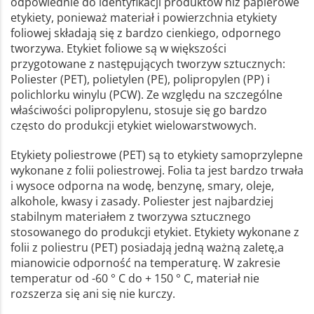
odpowiednie do identyfikacji produktów niż papierowe
etykiety, ponieważ materiał i powierzchnia etykiety
foliowej składają się z bardzo cienkiego, odpornego
tworzywa. Etykiet foliowe są w większości
przygotowane z następujących tworzyw sztucznych:
Poliester (PET), polietylen (PE), polipropylen (PP) i
polichlorku winylu (PCW). Ze względu na szczególne
właściwości polipropylenu, stosuje się go bardzo
często do produkcji etykiet wielowarstwowych.
Etykiety poliestrowe (PET) są to etykiety samoprzylepne
wykonane z folii poliestrowej. Folia ta jest bardzo trwała
i wysoce odporna na wodę, benzynę, smary, oleje,
alkohole, kwasy i zasady. Poliester jest najbardziej
stabilnym materiałem z tworzywa sztucznego
stosowanego do produkcji etykiet. Etykiety wykonane z
folii z poliestru (PET) posiadają jedną ważną zaletę,a
mianowicie odporność na temperaturę. W zakresie
temperatur od -60 ° C do + 150 ° C, materiał nie
rozszerza się ani się nie kurczy.