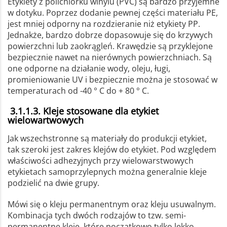
Etykiety z polichlorku winylu (PVC) są bardzo przyjemne
w dotyku. Poprzez dodanie pewnej części materiału PE,
jest mniej odporny na rozdzieranie niż etykiety PP.
Jednakże, bardzo dobrze dopasowuje się do krzywych
powierzchni lub zaokrągleń. Krawędzie są przyklejone
bezpiecznie nawet na nierównych powierzchniach. Są
one odporne na działanie wody, oleju, ługi,
promieniowanie UV i bezpiecznie można je stosować w
temperaturach od -40 ° C do + 80 ° C.
3.1.1.3. Kleje stosowane dla etykiet
wielowartwowych
Jak wszechstronne są materiały do produkcji etykiet,
tak szeroki jest zakres klejów do etykiet. Pod względem
właściwości adhezyjnych przy wielowarstwowych
etykietach samoprzylepnych można generalnie kleje
podzielić na dwie grupy.
Mówi się o kleju permanentnym oraz kleju usuwalnym.
Kombinacja tych dwóch rodzajów to tzw. semi-
permanentne kleje, które początkowo tylko lekko