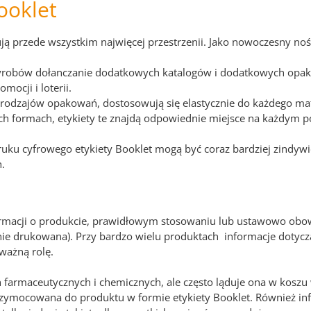
ooklet
ują przede wszystkim najwięcej przestrzenii. Jako nowoczesny nośn
wyrobów dołanczanie dodatkowych katalogów i dodatkowych opa
mocji i loterii.
 rodzajów opakowań, dostosowują się elastycznie do każdego mat
h formach, etykiety te znajdą odpowiednie miejsce na każdym po
druku cyfrowego etykiety Booklet mogą być coraz bardziej zindywi
h.
ormacji o produkcie, prawidłowym stosowaniu lub ustawowo obowi
nnie drukowana). Przy bardzo wielu produktach informacje doty
ważną rolę.
 farmaceutycznych i chemicznych, ale często ląduje ona w koszu
przymocowana do produktu w formie etykiety Booklet.
Również in