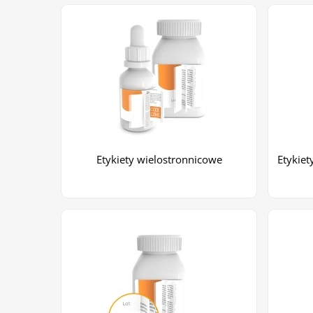
Etykiety wielostronnicowe
Etykiet