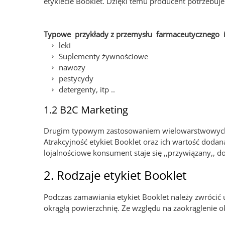
etykiecie Booklet. Dzięki temu producent potrzebuje
Typowe przykłady z przemysłu farmaceutycznego i
leki
Suplementy żywnościowe
nawozy
pestycydy
detergenty, itp ..
1.2 B2C Marketing
Drugim typowym zastosowaniem wielowarstwowych ety
Atrakcyjność etykiet Booklet oraz ich wartość dod
lojalnościowe konsument staje się ,,przywiązany,, d
2. Rodzaje etykiet Booklet
Podczas zamawiania etykiet Booklet należy zwrócić 
okrągłą powierzchnię. Ze względu na zaokrąglenie o