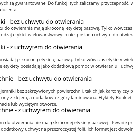
ych są gwarantowane. Do funkcji tych zaliczamy przyczepność, w
oducenta.
iki - bez uchwytu do otwierania
ytu do otwierania mają skróconą etykietę bazową. Tylko wówcza
rodzaj etykiet wielowarstwowych nie posiada uchwytu do otwieran
iki - z uchwytem do otwierania
 posiadają skróconą etykietę bazową. Tylko wówczas etykiety wi
etykiety posiadają jako dodatkową pomoc w otwieraniu , uchwyt d
.
zchnie - bez uchwytu do otwierania
emniki bez zakrzywionych powierzchnii, takich jak kartony czy 
rony z klejem, a dodatkowo z góry laminowana. Etykiety Booklet
inacie lub wyciętym otworze.
zchnie - z uchwytem do otwierania
em do otwierania nie mają skróconej etykiety bazowej. Pewnie prz
 dodatkowy uchwyt na przezroczystej folii. Ich format jest dowol