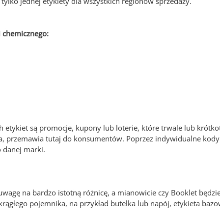
 tylko jednej etykiety dla wszystkich regionów sprzedaży.
 chemicznego:
kiet są promocje, kupony lub loterie, które trwale lub krótko
ana, przemawia tutaj do konsumentów. Poprzez indywidualne kody
o danej marki.
uwagę na bardzo istotną różnicę, a mianowicie czy Booklet będzi
krągłego pojemnika, na przykład butelka lub napój, etykieta ba