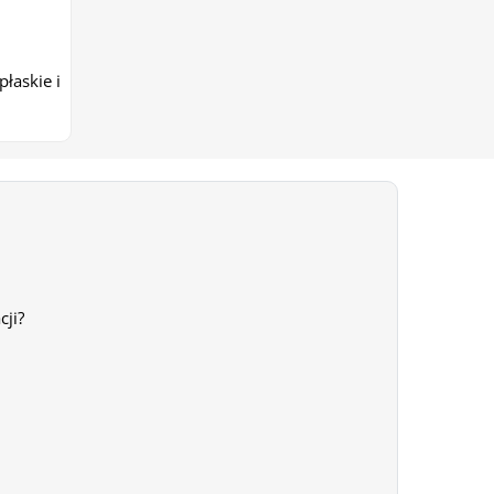
łaskie i
cji?