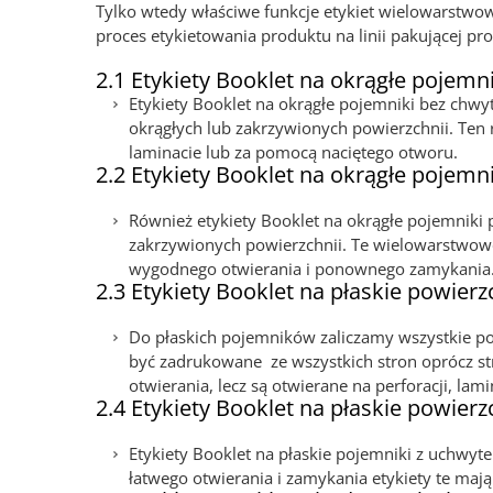
Tylko wtedy właściwe funkcje etykiet wielowarstwow
proces etykietowania produktu na linii pakującej pr
2.1 Etykiety Booklet na okrągłe pojemn
Etykiety Booklet na okrągłe pojemniki bez chw
okrągłych lub zakrzywionych powierzchnii. Ten 
laminacie lub za pomocą naciętego otworu.
2.2 Etykiety Booklet na okrągłe pojemn
Również etykiety Booklet na okrągłe pojemniki
zakrzywionych powierzchnii. Te wielowarstwowe 
wygodnego otwierania i ponownego zamykania
2.3 Etykiety Booklet na płaskie powier
Do płaskich pojemników zaliczamy wszystkie poj
być zadrukowane ze wszystkich stron oprócz st
otwierania, lecz są otwierane na perforacji, lam
2.4 Etykiety Booklet na płaskie powier
Etykiety Booklet na płaskie pojemniki z uchwyt
łatwego otwierania i zamykania etykiety te mają