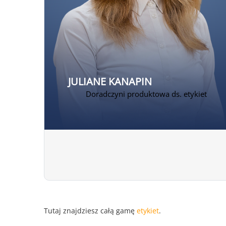
JULIANE KANAPIN
Doradczyni produktowa ds. etykiet
Tutaj znajdziesz całą gamę
etykiet
.