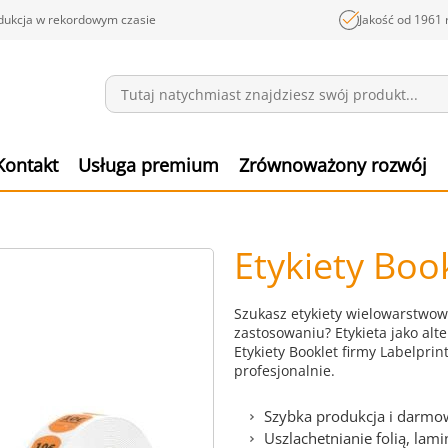
dukcja w rekordowym czasie
Jakość od 1961 
Wiadomości
Pozyc
Kontakt
Usługa premium
Zrównoważony rozwój
Etykiety Boo
Szukasz etykiety wielowarstwowe
zastosowaniu? Etykieta jako al
Etykiety Booklet firmy Labelpri
profesjonalnie.
Szybka produkcja i darm
Uszlachetnianie folią, lami