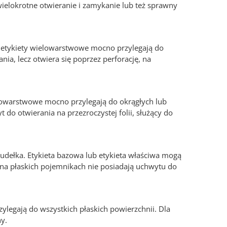
ielokrotne otwieranie i zamykanie lub też sprawny
s etykiety wielowarstwowe mocno przylegają do
ia, lecz otwiera się poprzez perforację, na
elowarstwowe mocno przylegają do okrągłych lub
o otwierania na przezroczystej folii, służący do
pudełka. Etykieta bazowa lub etykieta właściwa mogą
 na płaskich pojemnikach nie posiadają uchwytu do
ylegają do wszystkich płaskich powierzchnii. Dla
ny.