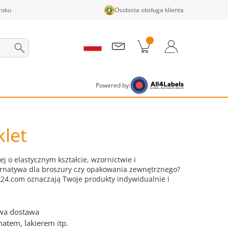
roku
Osobista obsługa klienta
ji w koszyku
Koszyk
Zaloguj się / Zarejestruj
Powered by:
klet
j o elastycznym kształcie, wzornictwie i
ternatywa dla broszury czy opakowania zewnętrznego?
nt24.com oznaczają Twoje produkty indywidualnie i
owa dostawa
natem, lakierem itp.