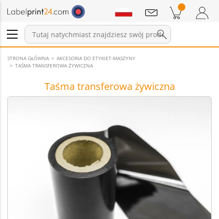
Wiadomości
Pozycji w koszyku
Koszyk
Zaloguj się / Zarejestruj
STRONA GŁÓWNA
AKCESORIA DO ETYKIET-MASZYNY
TAŚMA TRANSFEROWA ŻYWICZNA
Taśma transferowa żywiczna