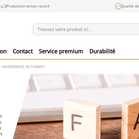
Production temps record
Qualité d
Annonces
Produ
ion
Contact
Service premium
Durabilité
DIVERGENCES DE FORMAT
es
s
u
es