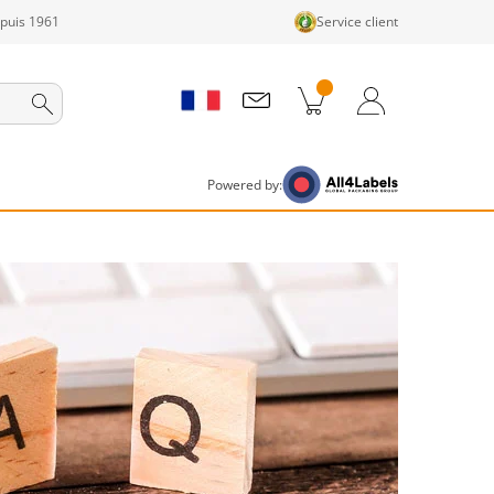
epuis 1961
Service client
its dans le panier
Panier
Connexion / Inscription
Powered by: