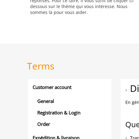
réponses. Pour ce faire, il vous suffit de cliquer ci-
dessous sur le thème qui vous intéresse. Nous
sommes là pour vous aider.
Terms
D
Customer account
General
En gén
Registration & Login
Que
Order
Expédition & livraison
Tra