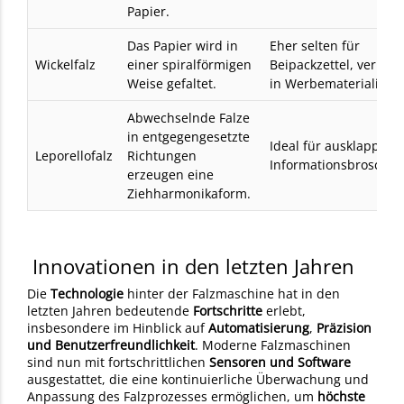
Papier.
Das Papier wird in
Eher selten für
Wickelfalz
einer spiralförmigen
Beipackzettel, verbrei
Weise gefaltet.
in Werbematerialien
Abwechselnde Falze
in entgegengesetzte
Ideal für ausklappbar
Leporellofalz
Richtungen
Informationsbroschü
erzeugen eine
Ziehharmonikaform.
Innovationen in den letzten Jahren
Die
Technologie
hinter der Falzmaschine hat in den
letzten Jahren bedeutende
Fortschritte
erlebt,
insbesondere im Hinblick auf
Automatisierung
,
Präzision
und Benutzerfreundlichkeit
. Moderne Falzmaschinen
sind nun mit fortschrittlichen
Sensoren und Software
ausgestattet, die eine kontinuierliche Überwachung und
Anpassung des Falzprozesses ermöglichen, um
höchste