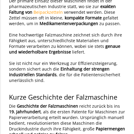
Der primäre Einsatz dieser Maschinen findet in der
pharmazeutischen Industrie statt, wo sie zur
exakten
Faltung von
Beipackzetteln
verwendet werden. Diese
Zettel müssen oft in kleine,
kompakte Formate
gefaltet
werden, um in
Medikamentenverpackungen
zu passen.
Eine hochwertige Falzmaschine zeichnet sich durch ihre
Fähigkeit aus, unterschiedlichste Materialien und
Formate verarbeiten zu können, wobei sie stets
genaue
und wiederholbare Ergebnisse
liefert.
Sie ist nicht nur ein Werkzeug zur Effizienzsteigerung,
sondern sichert auch die
Einhaltung der strengen
industriellen Standards
, die für die Patientensicherheit
unerlässlich sind.
Kurze Geschichte der Falzmaschine
Die
Geschichte der Falzmaschinen
reicht zurück bis ins
19. Jahrhundert
, als die ersten Patente für Maschinen zur
Papierverarbeitung erteilt wurden. Ursprünglich manuell
bedient, revolutionierten diese Maschinen die
Druckindustrie durch ihre Fähigkeit, große
Papiermengen