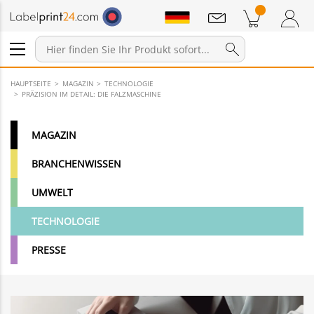
Mitteilungen
Warenkorb
Zum Warenkorb
Anmelden / Registrieren
HAUPTSEITE
MAGAZIN
TECHNOLOGIE
PRÄZISION IM DETAIL: DIE FALZMASCHINE
MAGAZIN
BRANCHENWISSEN
UMWELT
TECHNOLOGIE
PRESSE