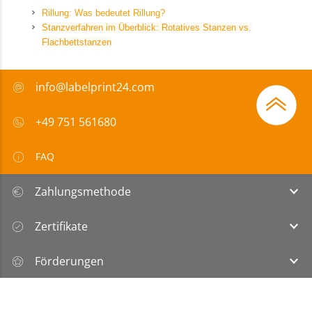
Rillung: Was bedeutet Rillung?
Stanzverfahren im Überblick: Rotatives Stanzen vs.
Flachbettstanzen
info@labelprint24.com
+49 751 561680
FAQ
Zahlungsmethode
Zertifikate
Förderungen