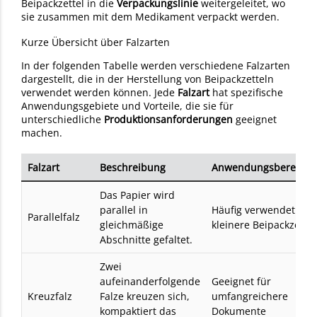
Beipackzettel in die
Verpackungslinie
weitergeleitet, wo
sie zusammen mit dem Medikament verpackt werden.
Kurze Übersicht über Falzarten
In der folgenden Tabelle werden verschiedene Falzarten
dargestellt, die in der Herstellung von Beipackzetteln
verwendet werden können. Jede
Falzart
hat spezifische
Anwendungsgebiete und Vorteile, die sie für
unterschiedliche
Produktionsanforderungen
geeignet
machen.
Falzart
Beschreibung
Anwendungsbereich
Das Papier wird
parallel in
Häufig verwendet für
Parallelfalz
gleichmäßige
kleinere Beipackzettel
Abschnitte gefaltet.
Zwei
aufeinanderfolgende
Geeignet für
Kreuzfalz
Falze kreuzen sich,
umfangreichere
kompaktiert das
Dokumente