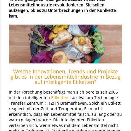
Lebensmittelindustrie revolutionieren. Sie sollen
aufzeigen, ob es zu Unterbrechungen in der Kühlkette
kam.
Welche Innovationen, Trends und Projekte
gibt es in der Lebensmittelindustrie in Bezug
auf intelligente Etiketten?
In der Forschung beschäftigt man sich bereits seit 2006
mit den intelligenten
Etiketten
, so etwa am Technologie
Transfer Zentrum (TTZ) in Bremerhaven. Solch ein Etikett
reagiert mit der Zeit und Temperatur. Es macht
erkenntlich, dass ein Lebensmittel falsch, zu lang oder zu
warm gelagert wurde. Die intelligenten Etiketten
verfärben sich, wenn etwas mit dem Lebensmittel nicht
mehr in Ordnung ist. Statt grün werden sie dann orange