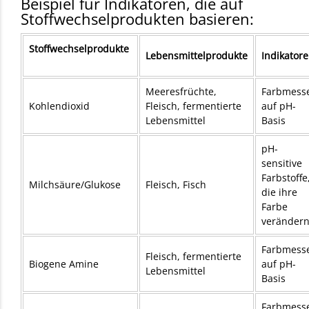
Beispiel für Indikatoren, die auf
Stoffwechselprodukten basieren:
Stoffwechselprodukte
Lebensmittelprodukte
Indikator
Meeresfrüchte,
Farbmess
Kohlendioxid
Fleisch, fermentierte
auf pH-
Lebensmittel
Basis
pH-
sensitive
Farbstoffe
Milchsäure/Glukose
Fleisch, Fisch
die ihre
Farbe
veränder
Farbmess
Fleisch, fermentierte
Biogene Amine
auf pH-
Lebensmittel
Basis
Farbmess