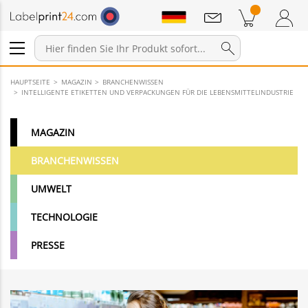
Mitteilungen
Warenkorb
Zum Warenkorb
Anmelden / Registrieren
HAUPTSEITE
MAGAZIN
BRANCHENWISSEN
INTELLIGENTE ETIKETTEN UND VERPACKUNGEN FÜR DIE LEBENSMITTELINDUSTRIE
MAGAZIN
BRANCHENWISSEN
UMWELT
TECHNOLOGIE
PRESSE